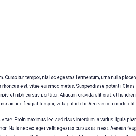
 Curabitur tempor, nisl ac egestas fermentum, urna nulla placer
is rhoncus est, vitae euismod metus. Suspendisse potenti. Class a
is et nibh cursus porttitor. Aliquam gravida elit erat, et hendreri
msan nec feugiat tempor, volutpat id dui. Aenean commodo elit era
vitae. Proin maximus leo sed risus interdum, a varius ligula pharet
tor. Nulla nec ex eget velit egestas cursus at in est. Aenean feug