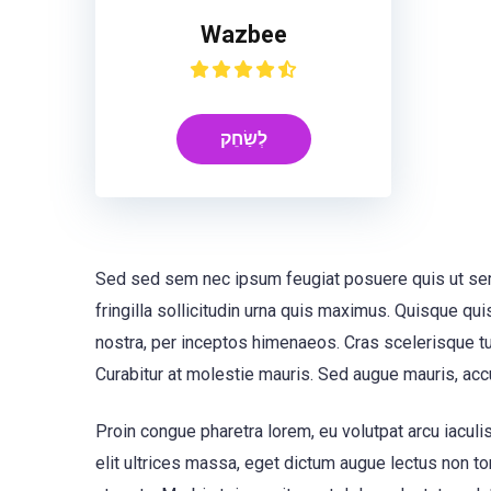
Wazbee
לְשַׂחֵק
Sed sed sem nec ipsum feugiat posuere quis ut sem.
fringilla sollicitudin urna quis maximus. Quisque qu
nostra, per inceptos himenaeos. Cras scelerisque turp
Curabitur at molestie mauris. Sed augue mauris, accu
Proin congue pharetra lorem, eu volutpat arcu iaculis 
elit ultrices massa, eget dictum augue lectus non tor